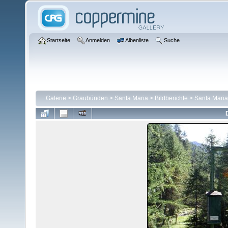
Startseite
Anmelden
Albenliste
Suche
Galerie
>
Graubünden
>
Santa Maria
>
Bildberichte
>
Santa Maria