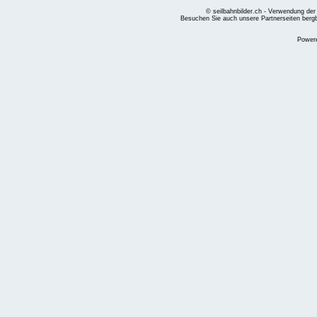
© seilbahnbilder.ch - Verwendung der
Besuchen Sie auch unsere Partnerseiten
berg
Power