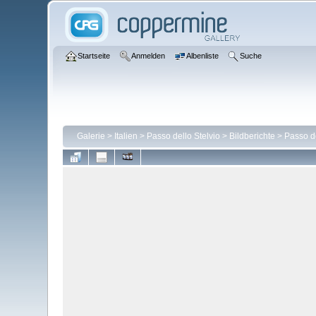
Startseite
Anmelden
Albenliste
Suche
Galerie
>
Italien
>
Passo dello Stelvio
>
Bildberichte
>
Passo de