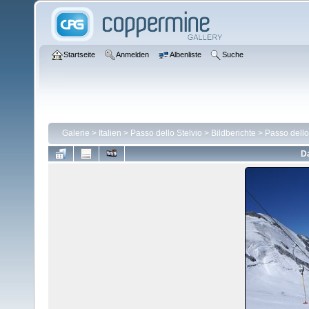
Startseite
Anmelden
Albenliste
Suche
Galerie
>
Italien
>
Passo dello Stelvio
>
Bildberichte
>
Passo dello
Da