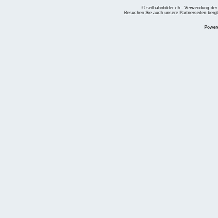
© seilbahnbilder.ch - Verwendung der
Besuchen Sie auch unsere Partnerseiten
berg
Power