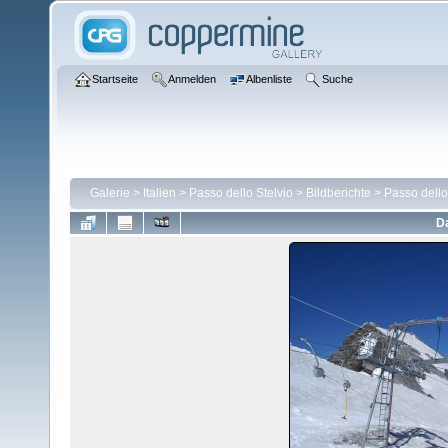
Startseite
Anmelden
Albenliste
Suche
Galerie
>
Italien
>
Passo dello Stelvio
>
Bildberichte
>
Passo dello
Da