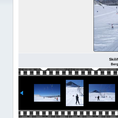
Skili
Berg