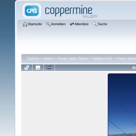
Startseite
Anmelden
Albenliste
Suche
Galerie
>
Italien
>
Passo dello Stelvio
>
Bildberichte
>
Passo dello
Da