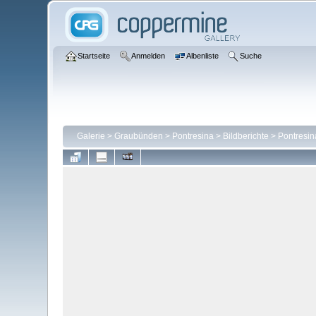
Startseite
Anmelden
Albenliste
Suche
Galerie
>
Graubünden
>
Pontresina
>
Bildberichte
>
Pontresin