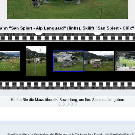
hn "San Spiert - Alp Languard" (links), Skilift "San Spiert - Clüx"
Halten Sie die Maus über die Bewertung, um Ihre Stimme abzugeben
© seilbahnbilder.ch - Verwendung der Bilder nur nach Rücksprache - Kontakt: info@seilbahnbilder.ch