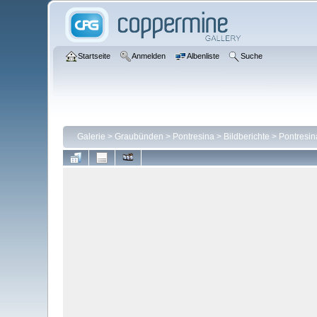
Startseite
Anmelden
Albenliste
Suche
Galerie
>
Graubünden
>
Pontresina
>
Bildberichte
>
Pontresin