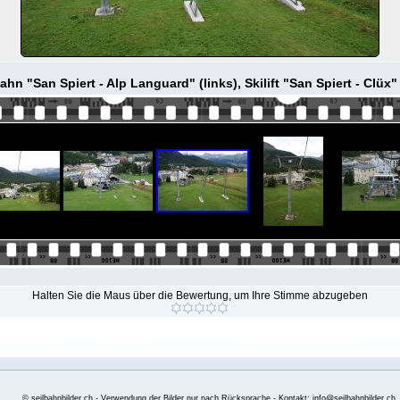
hn "San Spiert - Alp Languard" (links), Skilift "San Spiert - Clüx"
Halten Sie die Maus über die Bewertung, um Ihre Stimme abzugeben
© seilbahnbilder.ch - Verwendung der Bilder nur nach Rücksprache - Kontakt: info@seilbahnbilder.ch