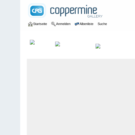
Startseite
Anmelden
Albenliste
Suche
Galerie
>
Graubünden
>
Pontresina
>
Bildberichte
>
Pontresin