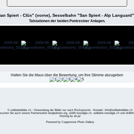
"San Spiert - Clüx" (vorne), Sesselbahn "San Spiert - Alp Languard"
Talstationen der beiden Pontresiner Anlagen.
Halten Sie die Maus über die Bewertung, um Ihre Stimme abzugeben
© seilbahnbilder.ch - Verwendung der Bilder nur nach Rücksprache - Kontakt: info@seilbahnbilder.ch
suchen Sie auch unsere Partnerseiten
bergbahnen.org
,
skilift-nostalgie.ch
,
seilbahn-nostalgie.ch
und
skilift
Hosting by ah,ja!
Powered by
Coppermine Photo Gallery