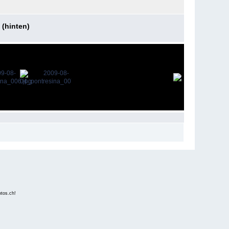
 (hinten)
fotos.ch
!