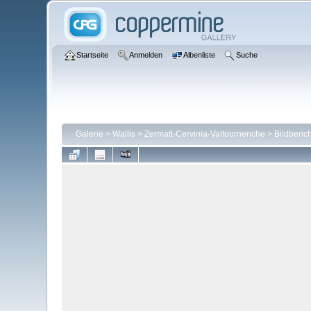
Startseite
Anmelden
Albenliste
Suche
Galerie
>
Wallis
>
Zermatt-Cervinia-Valtournenche
>
Bildberic