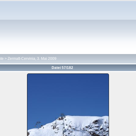
hte
>
Zermatt-Cervinia, 3. Mai 2009
Datei 57/182