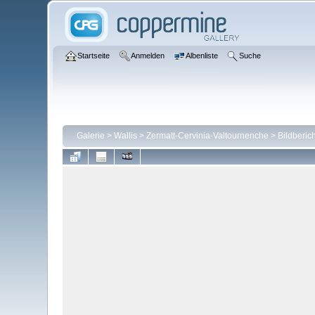
Startseite
Anmelden
Albenliste
Suche
Galerie
>
Wallis
>
Zermatt-Cervinia-Valtournenche
>
Bildberic