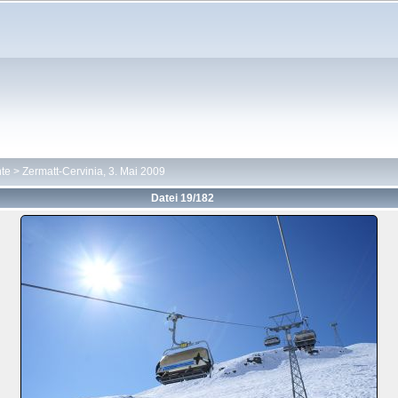
hte
>
Zermatt-Cervinia, 3. Mai 2009
Datei 19/182