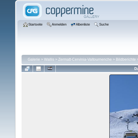
Startseite
Anmelden
Albenliste
Suche
Galerie
>
Wallis
>
Zermatt-Cervinia-Valtournenche
>
Bildberichte
Da