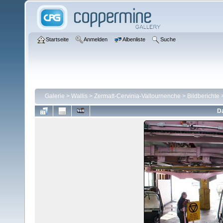
Startseite
Anmelden
Albenliste
Suche
Galerie
>
Wallis
>
Zermatt-Cervinia-Valtournenche
>
Bildberichte
Da