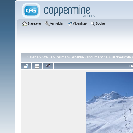
Startseite
Anmelden
Albenliste
Suche
Galerie
>
Wallis
>
Zermatt-Cervinia-Valtournenche
>
Bildberichte
Da