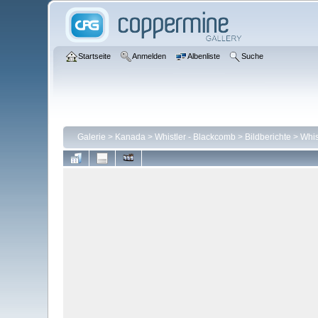
Startseite
Anmelden
Albenliste
Suche
Galerie
>
Kanada
>
Whistler - Blackcomb
>
Bildberichte
>
Whis