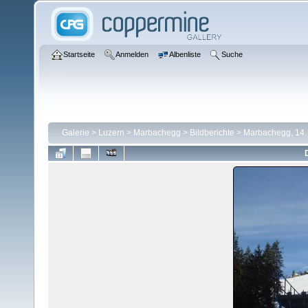
Startseite
Anmelden
Albenliste
Suche
Galerie
>
Luzern
>
Marbachegg
>
Bildberichte
>
Marbachegg, 14.