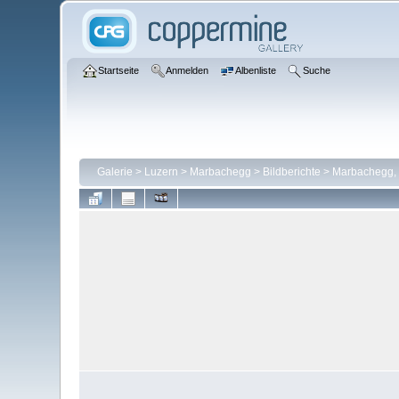
Startseite
Anmelden
Albenliste
Suche
Galerie
>
Luzern
>
Marbachegg
>
Bildberichte
>
Marbachegg, 