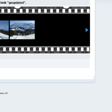
echnik "geupdated".
fotos.ch
!