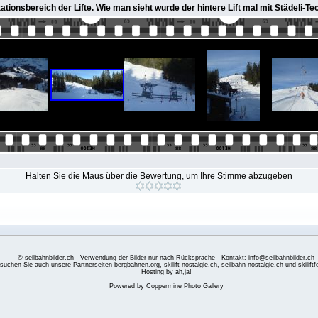
tationsbereich der Lifte. Wie man sieht wurde der hintere Lift mal mit Städeli-T
Halten Sie die Maus über die Bewertung, um Ihre Stimme abzugeben
© seilbahnbilder.ch - Verwendung der Bilder nur nach Rücksprache - Kontakt: info@seilbahnbilder.ch
suchen Sie auch unsere Partnerseiten
bergbahnen.org
,
skilift-nostalgie.ch
,
seilbahn-nostalgie.ch
und
skilift
Hosting by ah,ja!
Powered by
Coppermine Photo Gallery