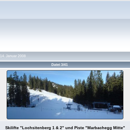
14. Januar 2008
Datei 3/41
Skilifte "Lochsitenberg 1 & 2" und Piste "Marbachegg Mitte"