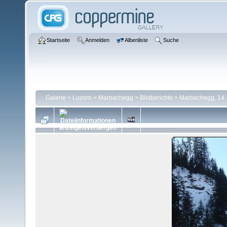
Startseite
Anmelden
Albenliste
Suche
Galerie
>
Luzern
>
Marbachegg
>
Bildberichte
>
Marbachegg, 14.