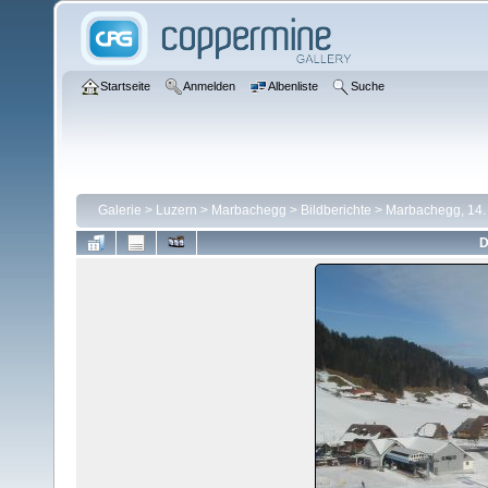
Startseite
Anmelden
Albenliste
Suche
Galerie
>
Luzern
>
Marbachegg
>
Bildberichte
>
Marbachegg, 14.
D