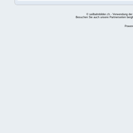
© seilbahnbilder.ch - Verwendung der
Besuchen Sie auch unsere Partnerseiten
berg
Power