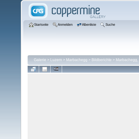
Startseite
Anmelden
Albenliste
Suche
Galerie
>
Luzern
>
Marbachegg
>
Bildberichte
>
Marbachegg, 