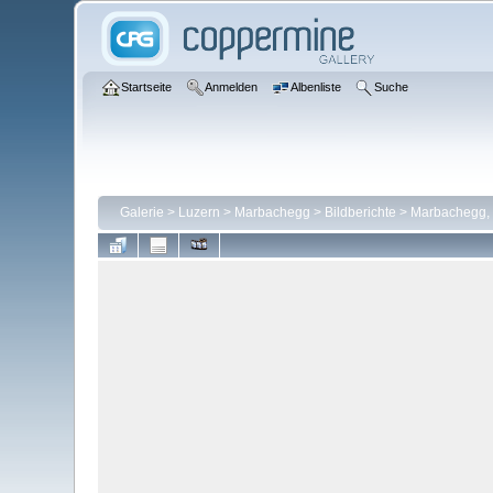
Startseite
Anmelden
Albenliste
Suche
Galerie
>
Luzern
>
Marbachegg
>
Bildberichte
>
Marbachegg, 