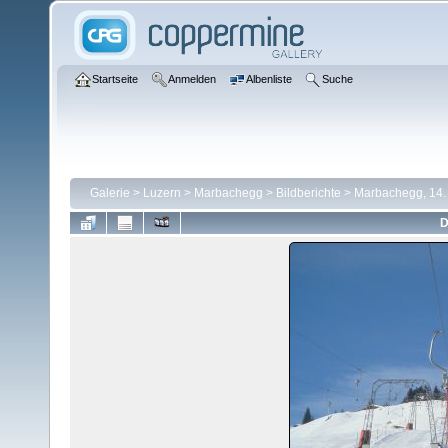
Startseite
Anmelden
Albenliste
Suche
Galerie
>
Luzern
>
Marbachegg
>
Bildberichte
>
Marbachegg, 14.
D