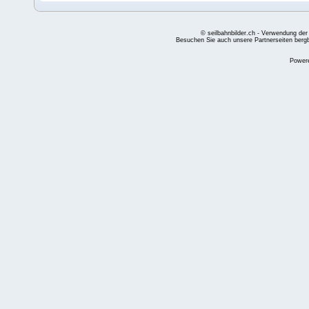
© seilbahnbilder.ch - Verwendung der
Besuchen Sie auch unsere Partnerseiten
berg
Power