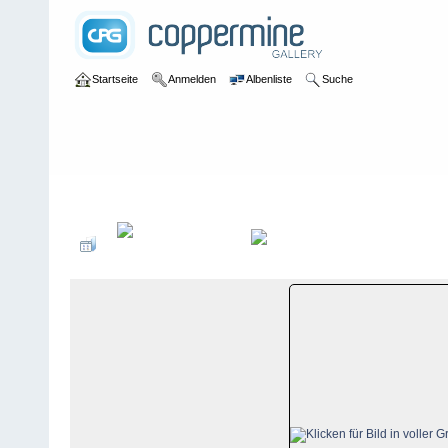
Startseite
Anmelden
Albenliste
Suche
Galerie
>
Luzern
>
Marbachegg
>
Bildberichte
>
Marbachegg, 14.