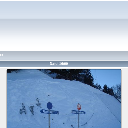
09
Datei 16/60