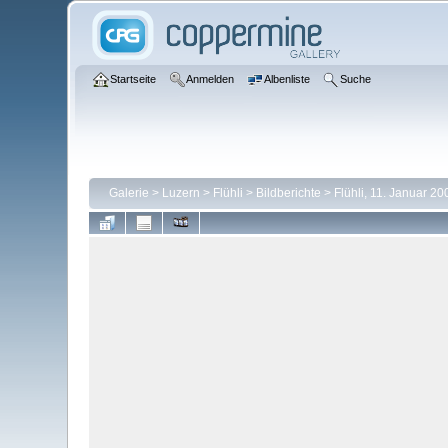
Startseite
Anmelden
Albenliste
Suche
Galerie
>
Luzern
>
Flühli
>
Bildberichte
>
Flühli, 11. Januar 20