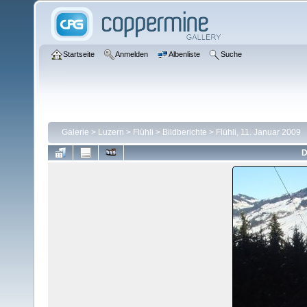
Startseite
Anmelden
Albenliste
Suche
Galerie
>
Luzern
>
Flühli
>
Bildberichte
>
Flühli, 11. Januar 2009
D