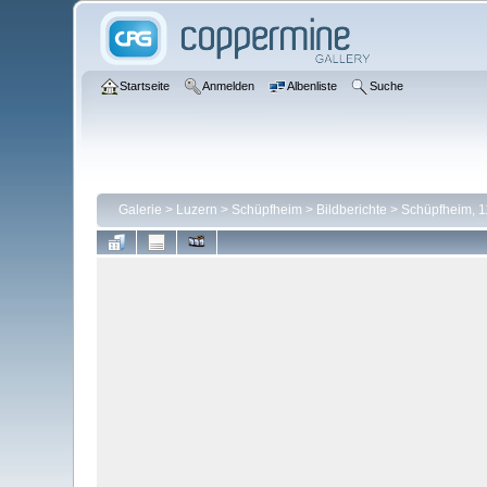
Startseite
Anmelden
Albenliste
Suche
Galerie
>
Luzern
>
Schüpfheim
>
Bildberichte
>
Schüpfheim, 1