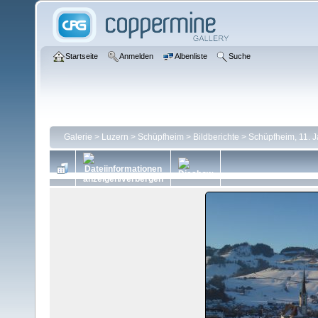
Startseite
Anmelden
Albenliste
Suche
Galerie
>
Luzern
>
Schüpfheim
>
Bildberichte
>
Schüpfheim, 11. 