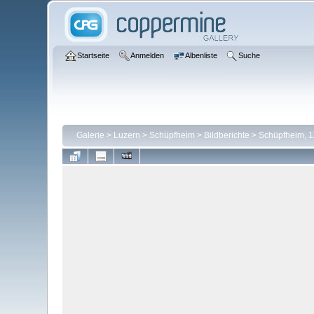
Startseite
Anmelden
Albenliste
Suche
Galerie
>
Luzern
>
Schüpfheim
>
Bildberichte
>
Schüpfheim, 1