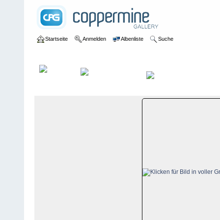
Startseite
Anmelden
Albenliste
Suche
Galerie
>
Luzern
>
Schüpfheim
>
Bildberichte
>
Schüpfheim, 11. 