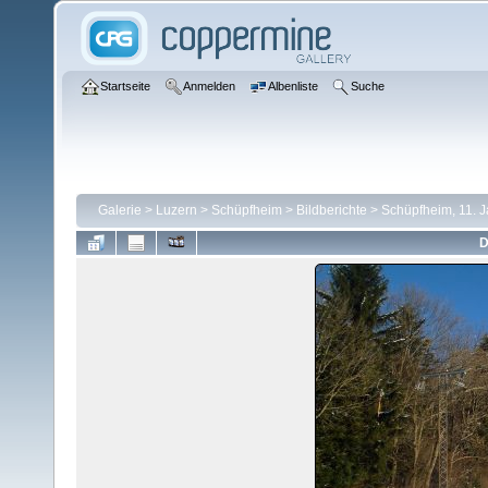
Startseite
Anmelden
Albenliste
Suche
Galerie
>
Luzern
>
Schüpfheim
>
Bildberichte
>
Schüpfheim, 11. 
D