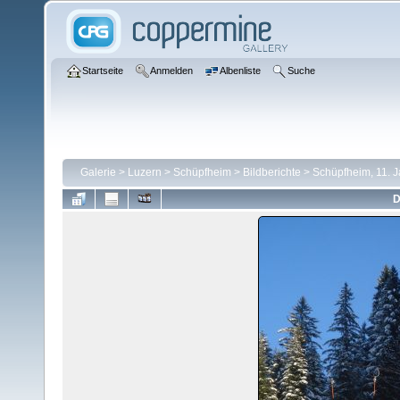
Startseite
Anmelden
Albenliste
Suche
Galerie
>
Luzern
>
Schüpfheim
>
Bildberichte
>
Schüpfheim, 11. 
D