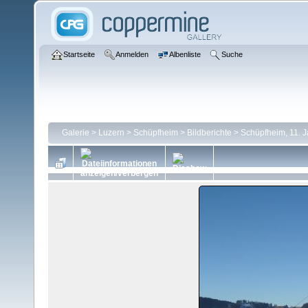
Startseite
Anmelden
Albenliste
Suche
Galerie
>
Luzern
>
Schüpfheim
>
Bildberichte
>
Schüpfheim, 11. 