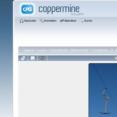
Startseite
Anmelden
Albenliste
Suche
Galerie
>
Luzern
>
Schüpfheim
>
Bildberichte
>
Schüpfheim, 11. 
D