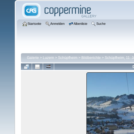
Startseite
Anmelden
Albenliste
Suche
Galerie
>
Luzern
>
Schüpfheim
>
Bildberichte
>
Schüpfheim, 11. 