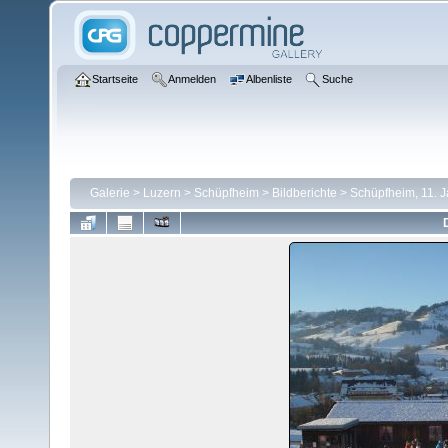
Startseite
Anmelden
Albenliste
Suche
Galerie
>
Luzern
>
Schüpfheim
>
Bildberichte
>
Schüpfheim, 11. 