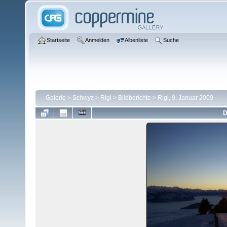
Startseite
Anmelden
Albenliste
Suche
Galerie
>
Schwyz
>
Rigi
>
Bildberichte
>
Rigi, 9. Januar 2009
D