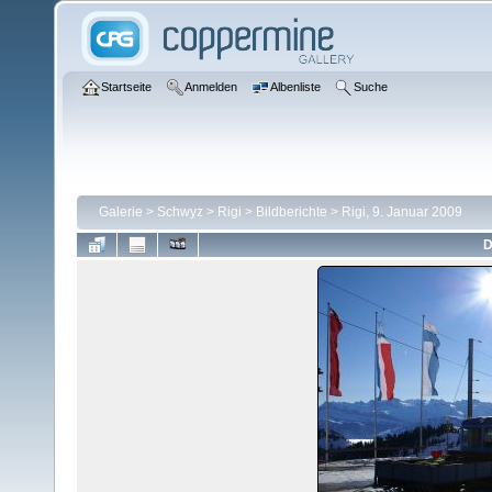
Startseite
Anmelden
Albenliste
Suche
Galerie
>
Schwyz
>
Rigi
>
Bildberichte
>
Rigi, 9. Januar 2009
D