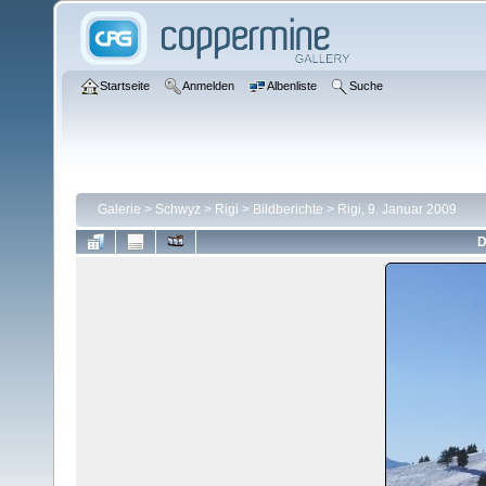
Startseite
Anmelden
Albenliste
Suche
Galerie
>
Schwyz
>
Rigi
>
Bildberichte
>
Rigi, 9. Januar 2009
D