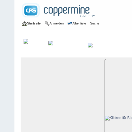
Startseite
Anmelden
Albenliste
Suche
Galerie
>
Schwyz
>
Rigi
>
Bildberichte
>
Rigi, 9. Januar 2009