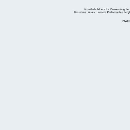
© seilbahnbilder.ch - Verwendung der
Besuchen Sie auch unsere Partnerseiten
berg
Power