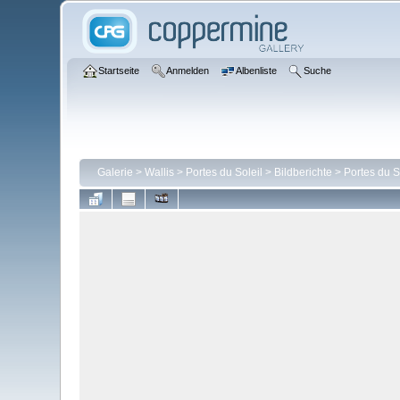
Startseite
Anmelden
Albenliste
Suche
Galerie
>
Wallis
>
Portes du Soleil
>
Bildberichte
>
Portes du S