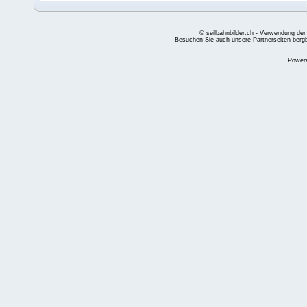
© seilbahnbilder.ch - Verwendung der
Besuchen Sie auch unsere Partnerseiten
berg
Power