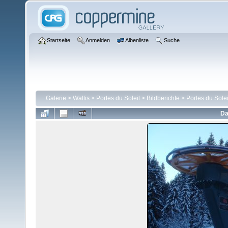
Startseite
Anmelden
Albenliste
Suche
Galerie
>
Wallis
>
Portes du Soleil
>
Bildberichte
>
Portes du Solei
Da