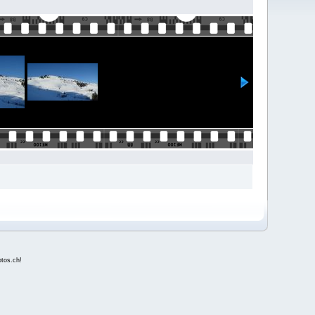
fotos.ch
!