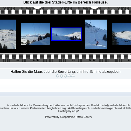
Blick auf die drei Städeli-Lifte im Bereich Foilleuse.
Halten Sie die Maus über die Bewertung, um Ihre Stimme abzugeben
© seilbahnbilder.ch - Verwendung der Bilder nur nach Rücksprache - Kontakt: info@seilbahnbilder.ch
suchen Sie auch unsere Partnerseiten
bergbahnen.org
,
skilift-nostalgie.ch
,
seilbahn-nostalgie.ch
und
skilift
Hosting by ah,ja!
Powered by
Coppermine Photo Gallery