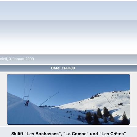
oleil, 3. Januar 2009
Datei 314/400
Skilift "Les Bochasses", "La Combe" und "Les Crêtes"