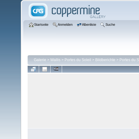
Startseite
Anmelden
Albenliste
Suche
Galerie
>
Wallis
>
Portes du Soleil
>
Bildberichte
>
Portes du S