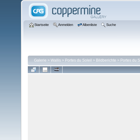
Startseite
Anmelden
Albenliste
Suche
Galerie
>
Wallis
>
Portes du Soleil
>
Bildberichte
>
Portes du S