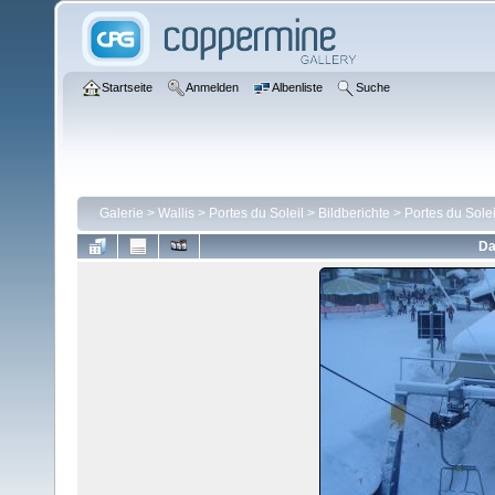
Startseite
Anmelden
Albenliste
Suche
Galerie
>
Wallis
>
Portes du Soleil
>
Bildberichte
>
Portes du Solei
Da