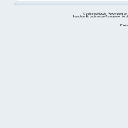
© seilbahnbilder.ch - Verwendung der
Besuchen Sie auch unsere Partnerseiten
berg
Power