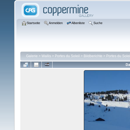
Startseite
Anmelden
Albenliste
Suche
Galerie
>
Wallis
>
Portes du Soleil
>
Bildberichte
>
Portes du Solei
Da