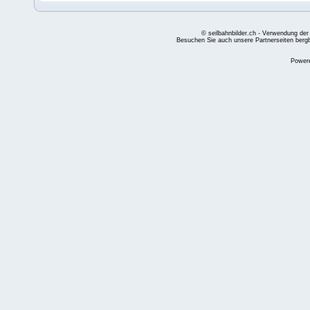
© seilbahnbilder.ch - Verwendung der
Besuchen Sie auch unsere Partnerseiten
berg
Power