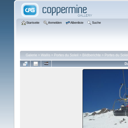
Startseite
Anmelden
Albenliste
Suche
Galerie
>
Wallis
>
Portes du Soleil
>
Bildberichte
>
Portes du Solei
Da