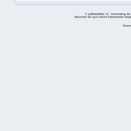
© seilbahnbilder.ch - Verwendung der
Besuchen Sie auch unsere Partnerseiten
berg
Power