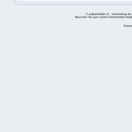
© seilbahnbilder.ch - Verwendung der
Besuchen Sie auch unsere Partnerseiten
berg
Power