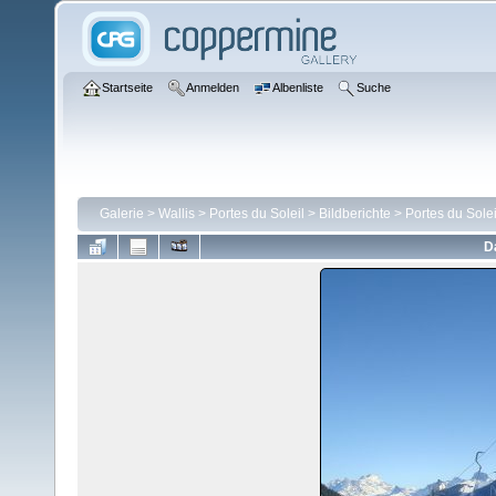
Startseite
Anmelden
Albenliste
Suche
Galerie
>
Wallis
>
Portes du Soleil
>
Bildberichte
>
Portes du Solei
D