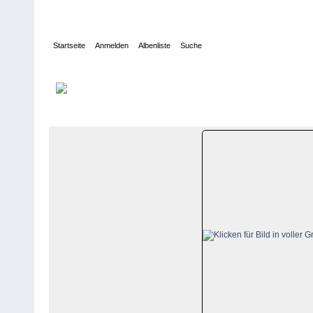
Startseite
Anmelden
Albenliste
Suche
Galerie
>
Wallis
>
Portes du Soleil
>
Bildberichte
>
Portes du Solei
Datei 9/400