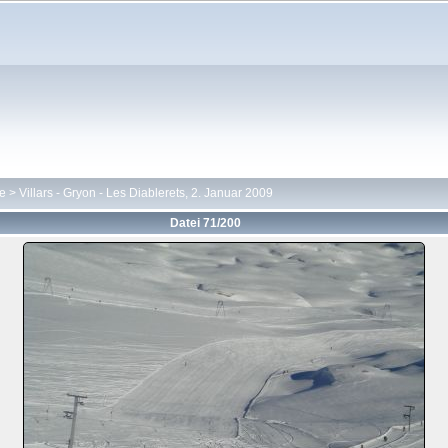
te
>
Villars - Gryon - Les Diablerets, 2. Januar 2009
Datei 71/200