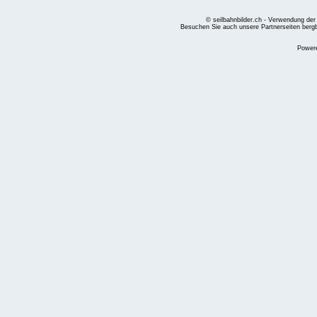
© seilbahnbilder.ch - Verwendung der
Besuchen Sie auch unsere Partnerseiten
berg
Power