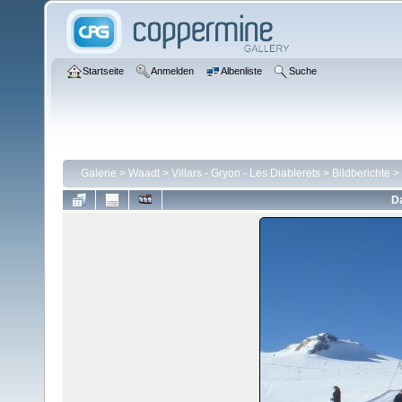
Startseite
Anmelden
Albenliste
Suche
Galerie
>
Waadt
>
Villars - Gryon - Les Diablerets
>
Bildberichte
>
Da