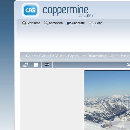
Startseite
Anmelden
Albenliste
Suche
Galerie
>
Waadt
>
Villars - Gryon - Les Diablerets
>
Bildberichte
>
Da