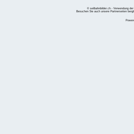
© seilbahnbilder.ch - Verwendung der
Besuchen Sie auch unsere Partnerseiten
berg
Power